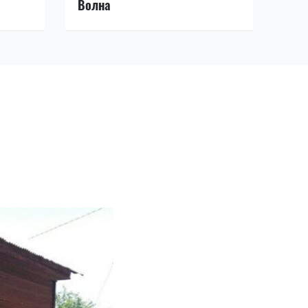
Волна
Про