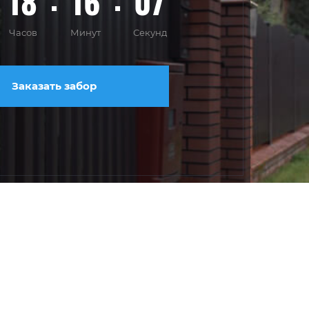
18
16
06
Часов
Минут
Секунд
Заказать забор