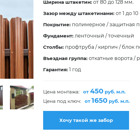
Ширина штакетин:
от 80 до 128 мм.
Зазор между штакетинами:
от 1 до 10
Покрытие:
полимерное / защитная п
Фундамент:
ленточный / точечный
Столбы:
профтруба / кирпич / блок 
Въездная группа:
откатные ворота / 
Гарантия:
1 год
450
Цена монтажа:
от
руб. м.п.
1650
Цена под ключ:
от
руб. м.п.
Хочу такой же забор