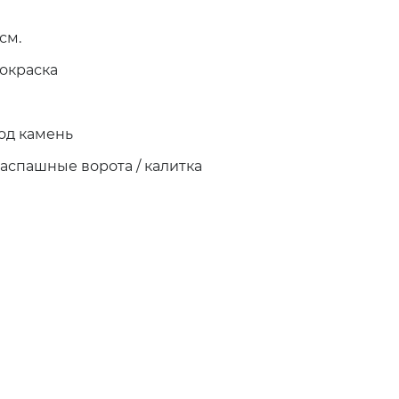
 см.
окраска
под камень
распашные ворота / калитка